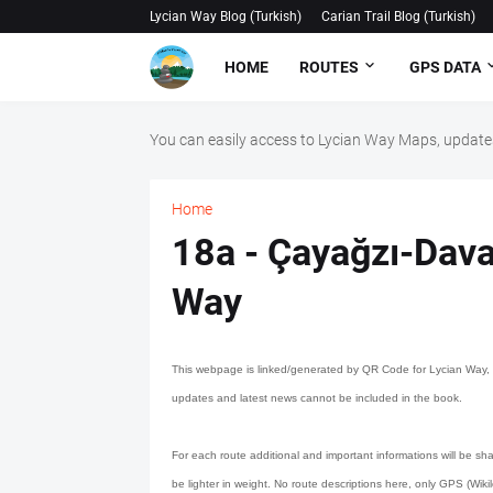
Lycian Way Blog (Turkish)
Carian Trail Blog (Turkish)
HOME
ROUTES
GPS DATA
You can easily access to Lycian Way Maps, updates
Home
18a - Çayağzı-Davaz
Way
This webpage is linked/generated by QR Code for Lycian Way, S
updates and latest news cannot be included in the book.
For each route additional and important informations will be sha
be lighter in weight. No route descriptions here, only GPS (Wikilo