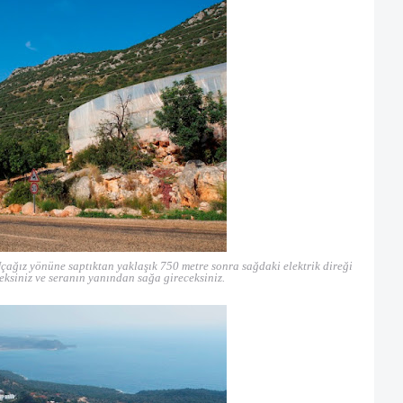
çağız yönüne saptıktan yaklaşık 750 metre sonra sağdaki elektrik direği
ceksiniz ve seranın yanından sağa gireceksiniz.