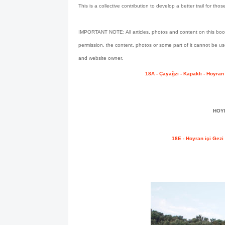
This is a collective contribution to develop a better trail for thos
IMPORTANT NOTE: All articles, photos and content on this book 
permission, the content, photos or some part of it cannot be us
and website owner.
18A - Çayağzı - Kapaklı - Hoyran
HOYR
18E - Hoyran içi Gezi