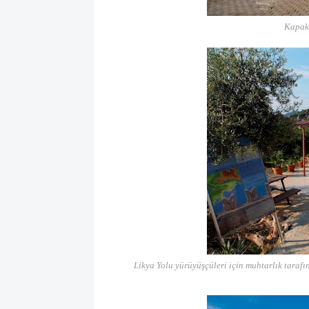
Kapakl
Likya Yolu yürüyüşçüleri için muhtarlık tarafın