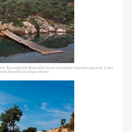
niz. Karaeğmelik (Kalemlik) deresi üzerindeki köprüden geçerek, Çakıl
sında Kapaklı'ya ulaşacaksınız.