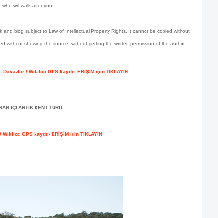
e who will walk after you.
and blog subject to Law of Intellectual Property Rights. It cannot be copied without
ed without showing the source, without getting the written permission of the author
 - Davazlar / Wikiloc GPS kaydı - ERİŞİM için TIKLAYIN
AN İÇİ ANTİK KENT TURU
 / Wikiloc GPS kaydı - ERİŞİM için TIKLAYIN