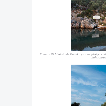
Rotanın ilk bölümünde Kapaklı'ya geri yürüyeceksi
plajı sonra