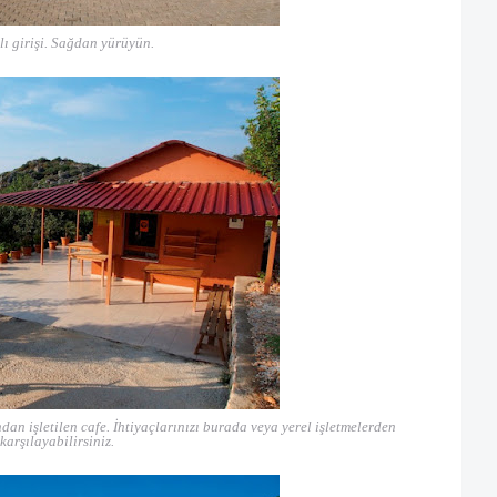
ı girişi. Sağdan yürüyün.
dan işletilen cafe. İhtiyaçlarınızı burada veya yerel işletmelerden
karşılayabilirsiniz.