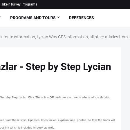
HikeInTurkey Programs
PROGRAMS AND TOURS
REFERENCES
, route information, Lycian Way GPS information, all other articles fro
lar - Step by Step Lycian
tep-by-Step Lycian Way. There is a QR code for each route where all the details,
red from these links. Updates, latest news, explanations, photos, so that the book will
c) link which is included in book as well.