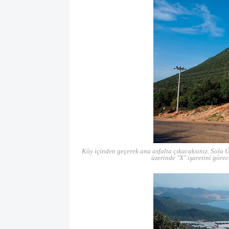
Köy içinden geçerek ana asfalta çıkacaksınız. Sola Ü
üzerinde "X" işaretini göre