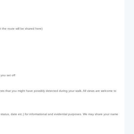
ut the route will be shared here)
 you set off
sts that you might have possibly detected during your walk. All views are welcome to
 status, date etc.) for informational and evidential purposes. We may share your name