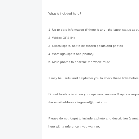
What is included here?
1- Up-to-date information (if there is any - the latest status abo
2- Wikiloc GPS link
3- Critical spots, not to be missed points and photos
4- Warnings (spots and photos)
5- More photos to describe the whole route
It may be useful and helpful for you to check these links before
Do not hesitate to share your opinions, revision & update reque
the email address altugsenel@gmail.com
Please do not forget to include a photo and description (event,
here with a reference if you want to.