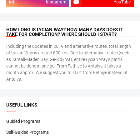
Instagram
YouTube
HOW LONG IS LYCIAN WAY? HOW MANY DAYS DOES IT
TAKE FOR COMPLETION? WHERE SHOULD I START?
Including the updates in 2019 and alternative routes, total length
of Lycian Way is around 600 km.. Due to alternative routes (such
as Tahtali-Maden Bay, Ge-Sidyma), entire Lycian Way's paths
cannot be done in one go. From Fethiye to Antalya it takes a
month approx. We suggest you to start from Fethiye instead of
Antalya.
USEFUL LINKS
Guided Programs
Self-Guided Programs