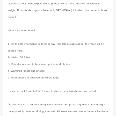
Updates, latest news, explanations, photos, so that the book will be lighter in
weight. No route descriptions here, only GPS (Wikiloc) link which is included in book
as well.
What is included here?
1- Up-to-date information (if there is any - the latest status about the route will be
shared here)
2- Wikiloc GPS link
3- Critical spots, not to be missed points and photos
4- Warnings (spots and photos)
5- More photos to describe the whole route
It may be useful and helpful for you to check these links before you set off
Do not hesitate to share your opinions, revision & update requests that you might
have possibly detected during your walk. All views are welcome to the email address