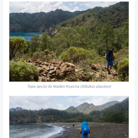
Tepe geçişi ile Maden Koyu'na (Atbükü) ulaşılıyor