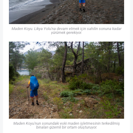
Maden Koyu. Likya Yolu'na devam etmek için sahilin sonuna kadar
yürümek gerekiyor.
Maden Koyu'nun sonundaki eski maden işletmesinin terkedilmiş
binaları gizemli bir ortam oluşturuyor.