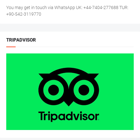
You may get in touch via WhatsApp UK: +44-7404-277688 TUR:
+90-542-3119770
TRIPADVISOR